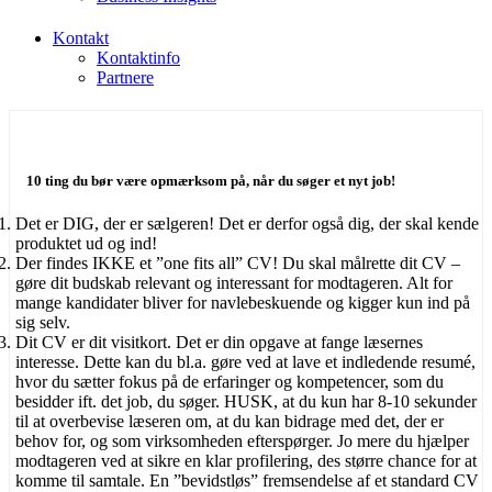
Kontakt
Kontaktinfo
Partnere
10 ting du bør være opmærksom på, når du søger et nyt job!
Det er DIG, der er sælgeren! Det er derfor også dig, der skal kende
produktet ud og ind!
Der findes IKKE et ”one fits all” CV! Du skal målrette dit CV –
gøre dit budskab relevant og interessant for modtageren. Alt for
mange kandidater bliver for navlebeskuende og kigger kun ind på
sig selv.
Dit CV er dit visitkort. Det er din opgave at fange læsernes
interesse. Dette kan du bl.a. gøre ved at lave et indledende resumé,
hvor du sætter fokus på de erfaringer og kompetencer, som du
besidder ift. det job, du søger. HUSK, at du kun har 8-10 sekunder
til at overbevise læseren om, at du kan bidrage med det, der er
behov for, og som virksomheden efterspørger. Jo mere du hjælper
modtageren ved at sikre en klar profilering, des større chance for at
komme til samtale. En ”bevidstløs” fremsendelse af et standard CV