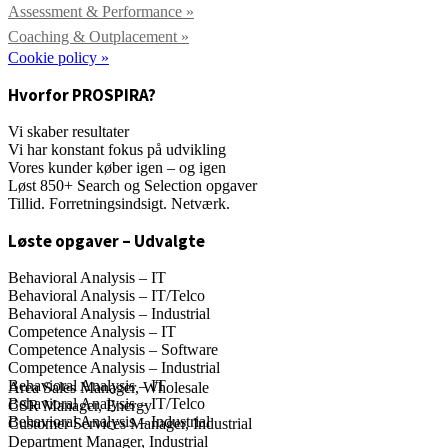
Assessment & Performance »
Coaching & Outplacement »
Cookie policy »
Hvorfor PROSPIRA?
Vi skaber resultater
Vi har konstant fokus på udvikling
Vores kunder køber igen – og igen
Løst 850+ Search og Selection opgaver
Tillid. Forretningsindsigt. Netværk.
Løste opgaver – Udvalgte
Behavioral Analysis – IT
Behavioral Analysis – IT/Telco
Behavioral Analysis – Industrial
Competence Analysis – IT
Competence Analysis – Software
Competence Analysis – Industrial
Behavioral Analysis – IT
Area Sales Manager, Wholesale
Behavioral Analysis – IT/Telco
CSR Manager, Energy
Behavioral Analysis – Industrial
Customer Services Manager, Industrial
Department Manager, Industrial