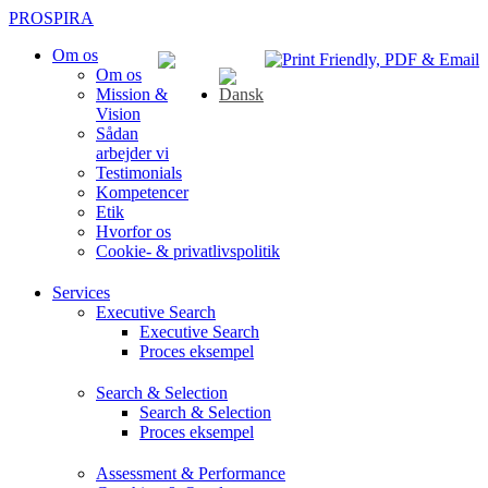
PROSPIRA
Om os
Om os
Mission &
Vision
Sådan
arbejder vi
Testimonials
Kompetencer
Etik
Hvorfor os
Cookie- & privatlivspolitik
Services
Executive Search
Executive Search
Proces eksempel
Search & Selection
Search & Selection
Proces eksempel
Assessment & Performance