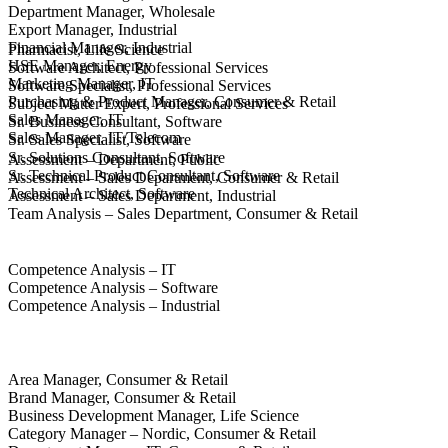
Department Manager, Wholesale
Export Manager, Industrial
Financial Manager, Industrial
Pharmacist, Life Science
HSE Manager, Energy
Software Architect, Professional Services
Marketing Manager, IT
Software Specialist, Professional Services
Purchasing & Product Manager, Consumer & Retail
Subject Matter Expert, Professional Services
Sales Manager, IT
Sr. Business Consultant, Software
Sales Manager, IT/Telecom
Sr. Sales Specialist, Software
Sr. Solutions Consultant, Software
Assessment – Department, Public
Sr. Technical Product Consultant, Software
Assessment – Sales Department, Consumer & Retail
Technical Architect, Software
Assessment – Sales Department, Industrial
Team Analysis – Sales Department, Consumer & Retail
Competence Analysis – IT
Competence Analysis – Software
Competence Analysis – Industrial
Area Manager, Consumer & Retail
Brand Manager, Consumer & Retail
Business Development Manager, Life Science
Category Manager – Nordic, Consumer & Retail