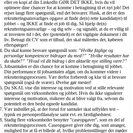
eller en kopi af din LinkedIn GØR DET IKKE, hvis du vil
optimere dine chancer for at komme i betragtning til et nyt job! Det
rejser langt flere spørgsmål, end det besvarer. Husk, at det er den
rekrutteringsansvarliges opgave at finde de(n) rette kandidat(er) til
jobbet – og IKKE at finde et job til dig. Så hjælp de(n)
rekrutteringsansvarlige – og dig selv – og signalér, at du er villig til
at investere tid i det, der (potentielt) er det vigtigste dokument i dit
liv. Betragt dit CV som et tilbud, der skal målrettes det, køberen
efterspørger!
Du skal kunne besvare spørgsmål som:
”Hvilke faglige og
personlige kompetencer bidrager du med?” ”Hvilke resultater har
du skabt?” ”Hvad vil dit bidrag i den aktuelle nye stilling være?”
Jobsamtalen er din chance for at komme i betragtning til jobbet.
Din performance til jobsamtalen afgør, om du kommer videre i
rekrutteringsprocessen. Vær derfor forberedt og klar til at besvare
spørgsmål (også de svære). Øvelse gør mester!
Du SKAL vise din interesse og motivation ved at stille relevante
spørgsmål om virksomheden og jobbet. Hvis du ikke signalerer
interesse og motivation, risikerer du at blive valgt fra, selvom du
potentielt er den bedst egnede kandidat.
Vær indstillet på, at der forud for samtaler skal udfyldes test –
typisk en personprofilanalyse samt evt. en færdighedstest.
Stadig flere virksomheder benytter ”caseopgaver”, som en del af
rekrutteringsprocessen. Caseopgaver giver ofte dig, som ansøger,
mulighed for at få et billede af, hvilke problemstillinger der møder