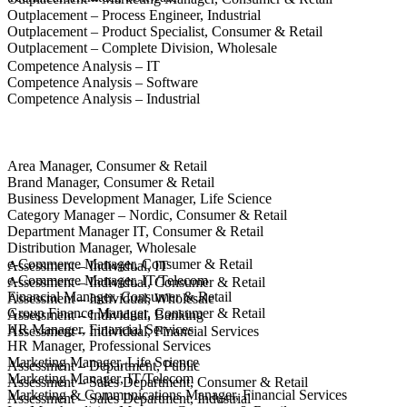
Outplacement – Process Engineer, Industrial
Outplacement – Product Specialist, Consumer & Retail
Outplacement – Complete Division, Wholesale
Competence Analysis – IT
Competence Analysis – Software
Competence Analysis – Industrial
Area Manager, Consumer & Retail
Brand Manager, Consumer & Retail
Business Development Manager, Life Science
Category Manager – Nordic, Consumer & Retail
Department Manager IT, Consumer & Retail
Distribution Manager, Wholesale
e-Commerce Manager, Consumer & Retail
Assessment – Individual, IT
e-Commerce Manager, IT/Telecom
Assessment – Individual, Consumer & Retail
Financial Manager, Consumer & Retail
Assessment – Individual, Wholesale
Group Finance Manager, Consumer & Retail
Assessment – Individual, Banking
HR Manager, Financial Services
Assessment – Individual, Financial Services
HR Manager, Professional Services
Marketing Manager, Life Science
Assessment – Department, Public
Marketing Manager, IT/Telecom
Assessment – Sales Department, Consumer & Retail
Marketing & Communications Manager, Financial Services
Assessment – Sales Department, Industrial