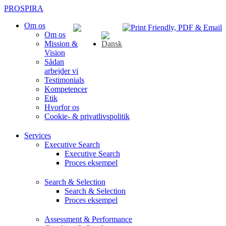
PROSPIRA
Om os
Om os
Mission &
Vision
Sådan
arbejder vi
Testimonials
Kompetencer
Etik
Hvorfor os
Cookie- & privatlivspolitik
Services
Executive Search
Executive Search
Proces eksempel
Search & Selection
Search & Selection
Proces eksempel
Assessment & Performance