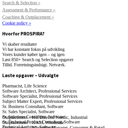
Search & Selection »
Assessment & Performance »
Coaching & Outplacement »
Cookie policy »
Hvorfor PROSPIRA?
Vi skaber resultater
Vi har konstant fokus på udvikling
Vores kunder køber igen – og igen
Løst 850+ Search og Selection opgaver
Tillid. Forretningsindsigt. Netværk.
Løste opgaver – Udvalgte
Pharmacist, Life Science
Software Architect, Professional Services
Software Specialist, Professional Services
Subject Matter Expert, Professional Services
Sr. Business Consultant, Software
Sr. Sales Specialist, Software
Sr. Solutions Consultant, Software
Outplacement – HR Director Nordic, Industrial
Sr. Technical Product Consultant, Software
Outplacement – KAM, Wholesale
Technical Architect, Software
Outplacement – Marketing Manager, Consumer & Retail